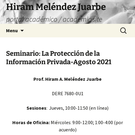
Skip
Hiram Meléndez Juarbe
to
portal académico / academic site
content
Search
Menu
for:
Seminario: La Protección de la
Información Privada-Agosto 2021
Prof. Hiram A. Meléndez Juarbe
DERE 7680-0U1
Sesiones
: Jueves, 10:00-11:50 (en línea)
Horas de Oficina:
Miércoles: 9:00-12:00; 1:00-4:00 (por
acuerdo)