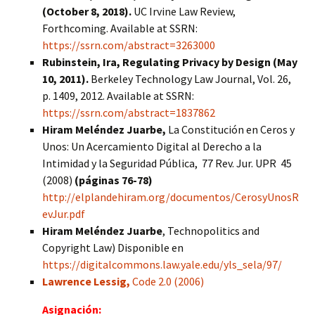
(October 8, 2018).
UC Irvine Law Review,
Forthcoming. Available at SSRN:
https://ssrn.com/abstract=3263000
Rub
instein, Ira, Regulating Privacy by Design (May
10, 2011).
Berkeley Technology Law Journal, Vol. 26,
p. 1409, 2012. Available at SSRN:
https://ssrn.com/abstract=1837862
Hiram Meléndez Juarbe,
La Constitución en Ceros y
Unos: Un Acercamiento Digital al Derecho a la
Intimidad y la Seguridad Pública,
77 Rev. Jur. UPR
45
(2008)
(páginas 76-78)
http://elplandehiram.org/documentos/CerosyUnosR
evJur.pdf
Hiram Meléndez Juarbe
, Technopolitics and
Copyright Law) Disponible en
https://digitalcommons.law.yale.edu/yls_sela/97/
Lawrence Lessig,
Code 2.0 (2006)
Asignación: