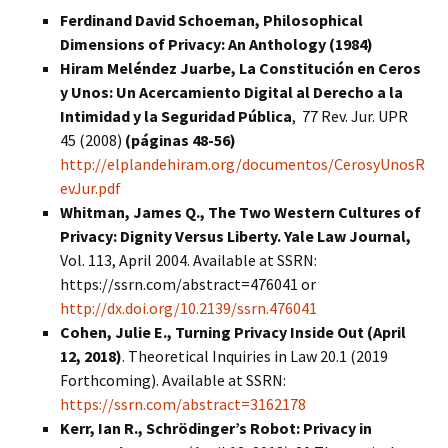
Ferdinand David Schoeman, Philosophical
Dimensions of Privacy: An Anthology (1984)
Hiram Meléndez Juarbe
, La Constitución en Ceros
y Unos: Un Acercamiento Digital al Derecho a la
Intimidad y la Seguridad Pública
,
77 Rev. Jur. UPR
45 (2008)
(páginas 48-56)
http://elplandehiram.org/documentos/CerosyUnosR
evJur.pdf
Whitman, James Q., The Two Western Cultures of
Privacy: Dignity Versus Liberty. Yale Law Journal,
Vol. 113, April 2004. Available at SSRN:
https://ssrn.com/abstract=476041 or
http://dx.doi.org/10.2139/ssrn.476041
Cohen, Julie E., Turning Privacy Inside Out (April
12, 2018)
. Theoretical Inquiries in Law 20.1 (2019
Forthcoming). Available at SSRN:
https://ssrn.com/abstract=3162178
Kerr, Ian R., Schrödinger’s Robot: Privacy in