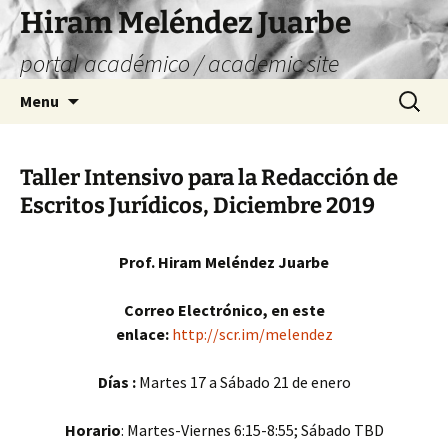
Skip
Hiram Meléndez Juarbe
to
portal académico / academic site
content
Search
Menu
for:
Taller Intensivo para la Redacción de
Escritos Jurídicos, Diciembre 2019
Prof. Hiram Meléndez Juarbe
Correo Electrónico, en este
enlace:
http://scr.im/melendez
Días :
Martes 17 a Sábado 21 de enero
Horario
: Martes-Viernes 6:15-8:55; Sábado TBD